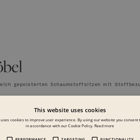
bel
weich gepolsterten Schaumstoffsitzen mit Stoffbez
This website uses cookies
 uses cookies to improve user experience. By using our website you consent t
in accordance with our Cookie Policy.
Read more
PERFORMANCE
TARGETING
FUNCTIONALITY