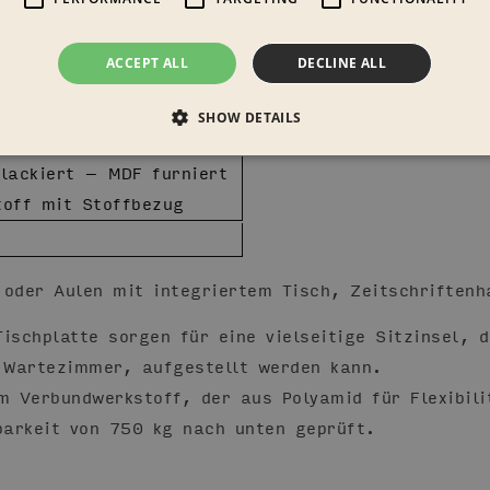
ACCEPT ALL
DECLINE ALL
SHOW DETAILS
lackiert – MDF furniert
off mit Stoffbezug
 oder Aulen mit integriertem Tisch, Zeitschriftenh
ischplatte sorgen für eine vielseitige Sitzinsel, 
 Wartezimmer, aufgestellt werden kann.
 Verbundwerkstoff, der aus Polyamid für Flexibili
barkeit von 750 kg nach unten geprüft.