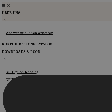
Zum
Inhalt
ÜBER UNS
springen
Wie wir mit Ihnen arbeiten
KONFIGURATIONSKATALOG
DOWNLOADS & PCON
GRID pCon Katalog
GRID im pCon.planner
Zertifikate
Broschüren
Anleitungen für die Montage