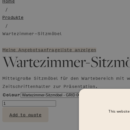
Home
/
Produkte
/
Wartezimmer-Sitzmöbel
Meine Angebotsanfrageliste anzeigen
Wartezimmer-Sitzmö
Mittelgroße Sitzmöbel für den Wartebereich mit 
Zeitschriftenhalter zur Präsentation.
Colour
Zurücksetzen
Wartezimmer-
Sitzmöbel
This website
Add to quote
Menge