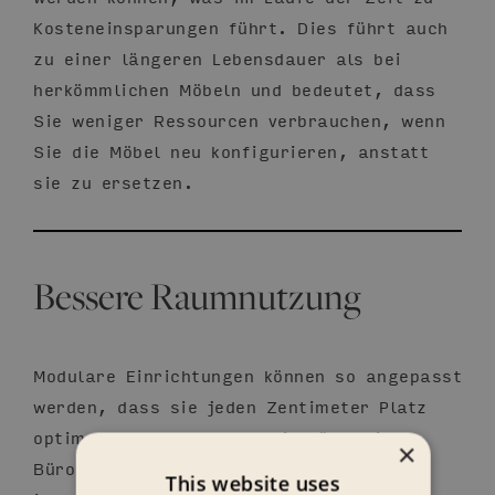
Kosteneinsparungen führt. Dies führt auch
zu einer längeren Lebensdauer als bei
herkömmlichen Möbeln und bedeutet, dass
Sie weniger Ressourcen verbrauchen, wenn
Sie die Möbel neu konfigurieren, anstatt
sie zu ersetzen.
Bessere Raumnutzung
Modulare Einrichtungen können so angepasst
werden, dass sie jeden Zentimeter Platz
optimal ausnutzen, was sie für kleine
×
Büros und Großraumbüros gleichermaßen
This website uses