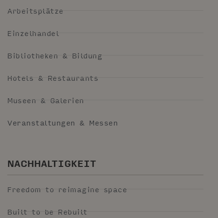
Arbeitsplätze
Einzelhandel
Bibliotheken & Bildung
Hotels & Restaurants
Museen & Galerien
Veranstaltungen & Messen
NACHHALTIGKEIT
Freedom to reimagine space
Built to be Rebuilt