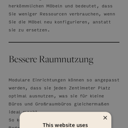
herkömmlichen Möbeln und bedeutet, dass
Sie weniger Ressourcen verbrauchen, wenn
Sie die Möbel neu konfigurieren, anstatt
sie zu ersetzen.
Bessere Raumnutzung
Modulare Einrichtungen können so angepasst
werden, dass sie jeden Zentimeter Platz
optimal ausnutzen, was sie für kleine
Büros und Großraumbüros gleichermaßen
ideal macht.
×
So können Sie beispielsweise je nach
This website uses
Bedarf Stauraum-, Sitz- oder