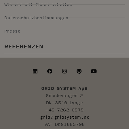
Wie wir mit Ihnen arbeiten
Datenschutzbestimmungen
Presse
REFERENZEN
GRID SYSTEM ApS
Smedevangen 2
DK-3540 Lynge
+45 7262 6575
grid@gridsystem.dk
VAT DK21685798