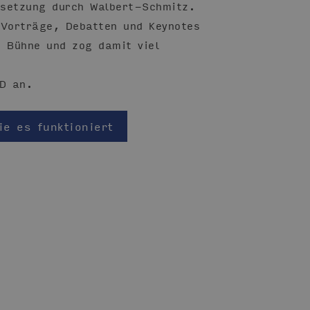
msetzung durch Walbert-Schmitz.
 Vorträge, Debatten und Keynotes
r Bühne und zog damit viel
3D an.
ie es funktioniert