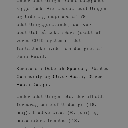
Under udstillingen kunne besøgende
kigge forbi Bio-spaces-udstillingen
og lade sig inspirere af 70
udstillingsgenstande, der var
opstillet på seks ›øer‹ (skabt af
vores GRID-system) i det
fantastiske hvide rum designet af
Zaha Hadid.
Kuratorer:
Deborah Spencer
,
Planted
Community
og
Oliver Heath
,
Oliver
Heath Design
.
Under udstillingen blev der afholdt
foredrag om biofilt design (16.
maj), biodiversitet (6. juni) og
materialers fremtid (18.