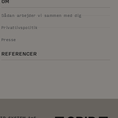
OM
Sådan arbejder vi sammen med dig
Privatlivspolitik
Presse
REFERENCER
ID SYSTEM ApS