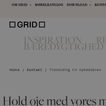
OM GRID
MØBELKATALOG
DOWNLOAD
KONT
INSPIRATION
R
BÆREDYGTIGHED
Home
/
Kontakt
/
Tilmelding til nyhedsbrev
Hold øje med vores 