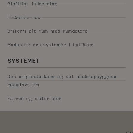
Biofilisk indretning
Fleksible rum
Omform dit rum med rumdelere
Modulære reolsystemer i butikker
SYSTEMET
Den originale kube og det modulopbyggede
møbelsystem
Farver og materialer
GR