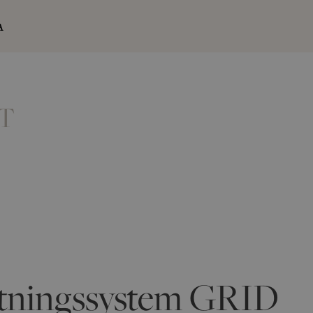
A
T
etningssystem GRID