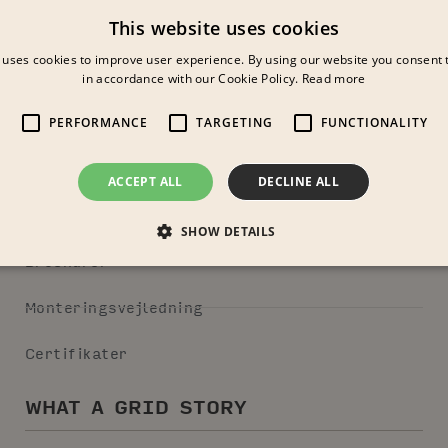
This website uses cookies
 uses cookies to improve user experience. By using our website you consent t
in accordance with our Cookie Policy.
Read more
PERFORMANCE
TARGETING
FUNCTIONALITY
DOWNLOADS
ACCEPT ALL
DECLINE ALL
GRID i pCon.planner
SHOW DETAILS
Brochurer
Monteringsvejledning
Certifikater
WHAT A GRID STORY