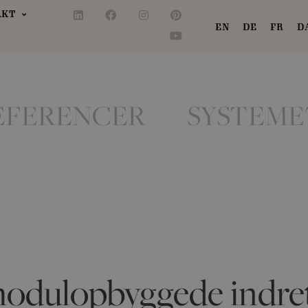
AKT
EN
DE
FR
D
EFERENCER
SYSTEME
modulopbyggede indr