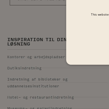
This website
INSPIRATION TIL DIN MODULÆRE
LØSNING
Kontorer og arbejdspladser
Butiksindretning
Indretning af biblioteker og
uddannelsesinstitutioner
Hotel- og restaurantindretning
Museums- og galleriindretning