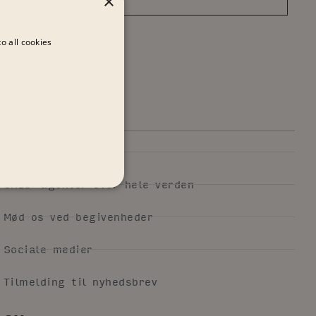
×
o all cookies
KONTAKT
GRID-kontoret
GRID-agenter over hele verden
Mød os ved begivenheder
Sociale medier
Tilmelding til nyhedsbrev