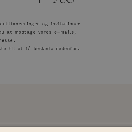
duktlanceringer og invitationer
du at modtage vores e-mails,
resse.
te til at få besked« nedenfor.