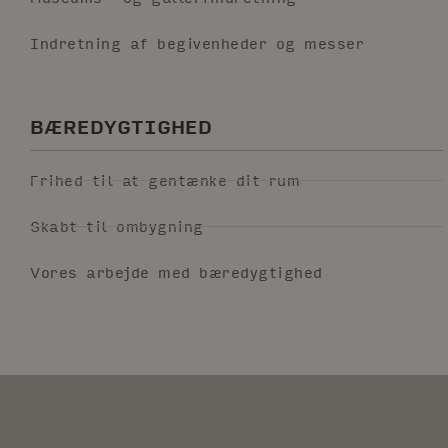
Indretning af begivenheder og messer
BÆREDYGTIGHED
Frihed til at gentænke dit rum
Skabt til ombygning
Vores arbejde med bæredygtighed