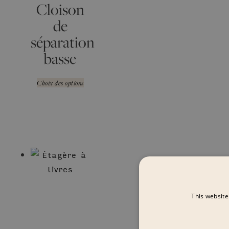
Cloison
de
séparation
basse
Choix des options
This website