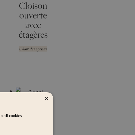
Cloison
ouverte
avec
étagères
Choix des options
×
o all cookies