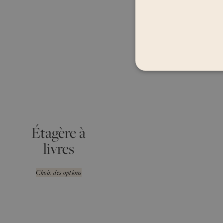
Étagère à
livres
Choix des options