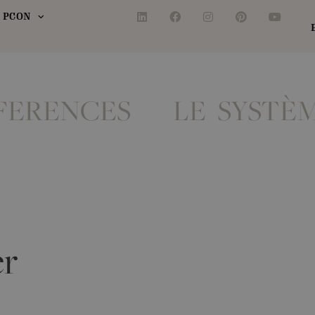
 PCON
FERENCES
LE SYSTÈ
er