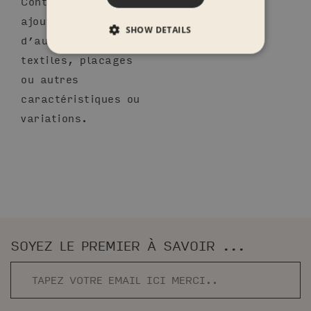
Contactez-nous pour
ajouter ou mélanger
SHOW DETAILS
d’autres couleurs,
textiles, placages
ou autres
caractéristiques ou
variations.
SOYEZ LE PREMIER À SAVOIR ...