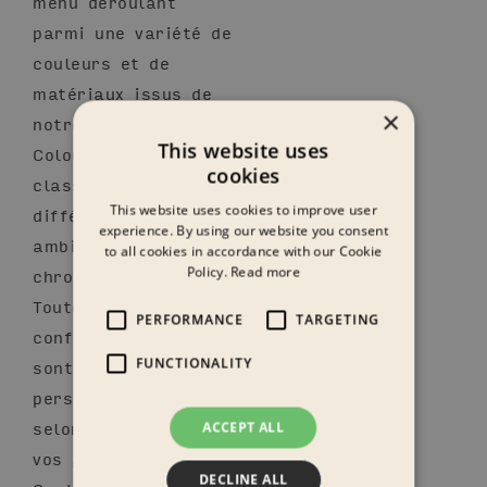
menu déroulant
parmi une variété de
couleurs et de
matériaux issus de
×
notre collection
This website uses
Colour Collection,
cookies
classés selon
This website uses cookies to improve user
différentes
experience. By using our website you consent
ambiances
to all cookies in accordance with our Cookie
Policy.
Read more
chromatiques.
Toutes les
PERFORMANCE
TARGETING
configurations GRID
FUNCTIONALITY
sont adaptables et
personnalisables
selon vos besoins et
ACCEPT ALL
vos goûts.
DECLINE ALL