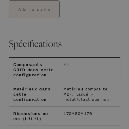
Add to quote
Spécifications
Composants
44
GRID dans cette
configuration
Matériaux dans
Matériau composite –
cette
MDF, laqué –
configuration
métal/plastique noir
Dimensions en
170*80*170
cm (H*L*l)