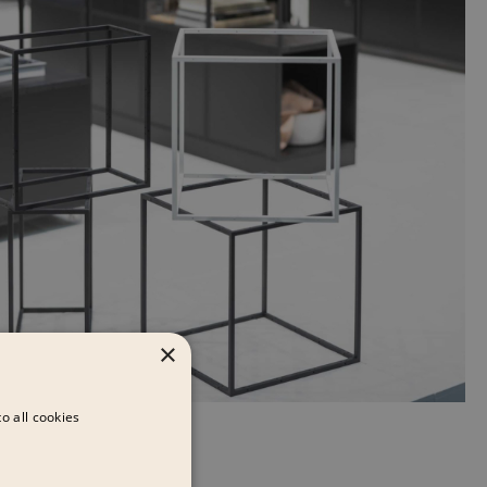
×
o all cookies