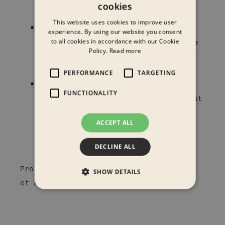
cookies
imødekomme forandringer?
This website uses cookies to improve user
Passer dine møbler altid til dine
experience. By using our website you consent
behov, eller er du nødt til at skille
to all cookies in accordance with our Cookie
Policy.
Read more
dig af med eksisterende møbler for
at kunne købe nye?
PERFORMANCE
TARGETING
Har du tilbagevendende
FUNCTIONALITY
begivenheder, hvor du ikke ønsker at
bortskaffe møbler hver gang, men
ACCEPT ALL
heller ikke kan opmagasinere dem i
mellemtiden?
DECLINE ALL
Problemer som disse kan afhjælpes med
SHOW DETAILS
et ægte modulært møbel.