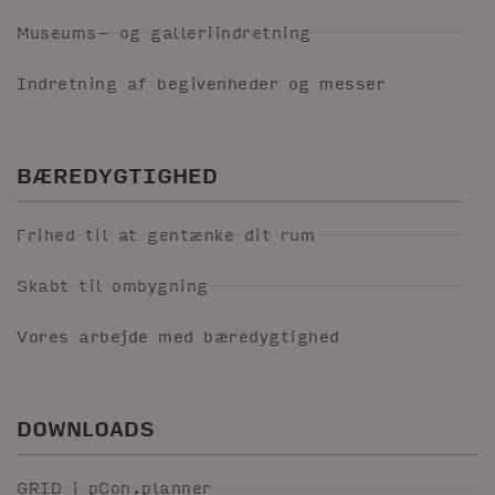
Museums- og galleriindretning
Indretning af begivenheder og messer
BÆREDYGTIGHED
Frihed til at gentænke dit rum
Skabt til ombygning
Vores arbejde med bæredygtighed
DOWNLOADS
GRID i pCon.planner