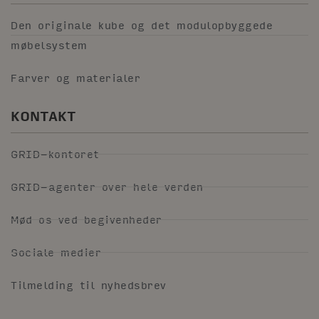
Den originale kube og det modulopbyggede
møbelsystem
Farver og materialer
KONTAKT
GRID-kontoret
GRID-agenter over hele verden
Mød os ved begivenheder
Sociale medier
Tilmelding til nyhedsbrev