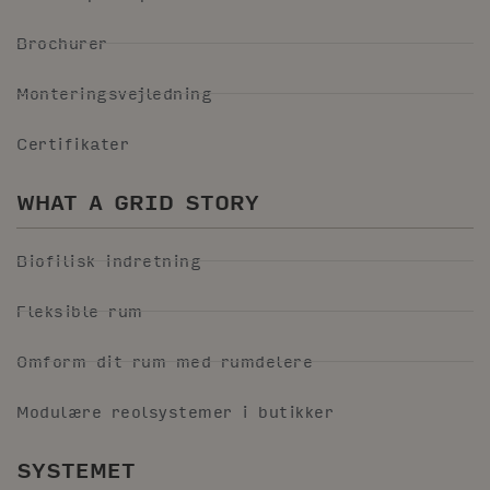
Brochurer
Monteringsvejledning
Certifikater
WHAT A GRID STORY
Biofilisk indretning
Fleksible rum
Omform dit rum med rumdelere
Modulære reolsystemer i butikker
SYSTEMET