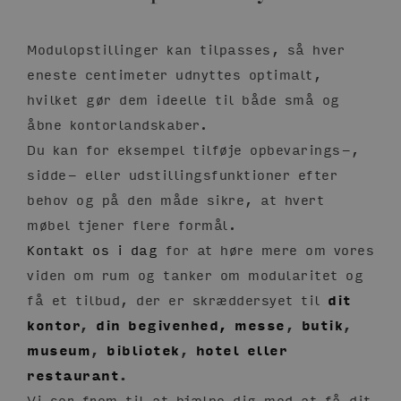
Modulopstillinger kan tilpasses, så hver
eneste centimeter udnyttes optimalt,
hvilket gør dem ideelle til både små og
åbne kontorlandskaber.
Du kan for eksempel tilføje opbevarings-,
sidde- eller udstillingsfunktioner efter
behov og på den måde sikre, at hvert
møbel tjener flere formål.
Kontakt os i dag
for at høre mere om vores
viden om rum og tanker om modularitet og
få et tilbud, der er skræddersyet til
dit
kontor
,
din begivenhed, messe
,
butik
,
museum
,
bibliotek
,
hotel eller
restaurant
.
Vi ser frem til at hjælpe dig med at få dit