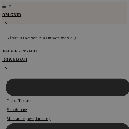
Videre
til
OM GRID
indhold
Sådan arbejder vi sammen med dig
MØBELKATALOG
DOWNLOAD
GRID pCon Katalog
GRID i pCon.planner
Certifikater
Brochurer
Monteringsvejledning