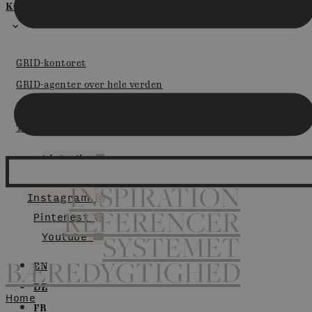
KONTAKT
GRID-kontoret
GRID-agenter over hele verden
Mød os til messer og events
Tilmelding til nyhedsbrev
Linkedin
Facebook
INSPIRATION
Instagram
REFERENCER
Pinterest
Youtube
SYSTEMET
BÆREDYGTIGHED
EN
DE
Home
FR