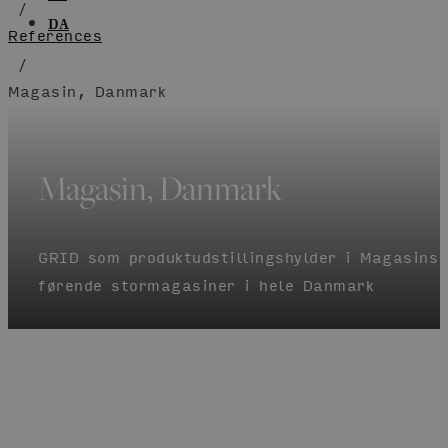
/
DA
References
/
Magasin, Danmark
Magasin, Danmark
GRID som produktudstillingshylder i Magasins
førende stormagasiner i hele Danmark