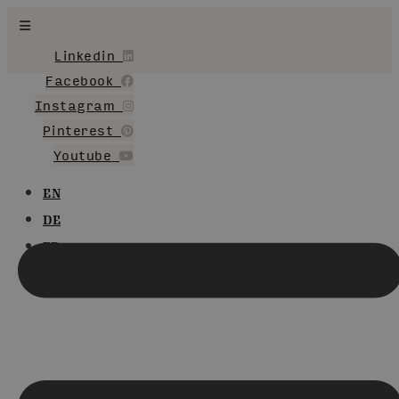
Videre
til
Linkedin
indhold
Facebook
Instagram
Pinterest
Youtube
EN
DE
FR
DA