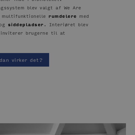
gssystem blev valgt af We Are
 multifunktionelle
rumdelere
med
 og
siddepladser
. Interiøret blev
inviterer brugerne til at
dan virker det?