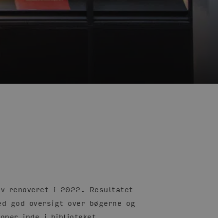
ev renoveret i 2022. Resultatet
ed god oversigt over bøgerne og
oner inde i biblioteket.