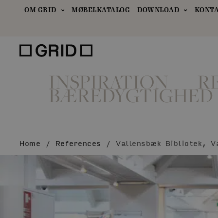
OM GRID
MØBELKATALOG
DOWNLOAD
KONT
INSPIRATION
R
BÆREDYGTIGHED
Home
/
References
/
Vallensbæk Bibliotek, V