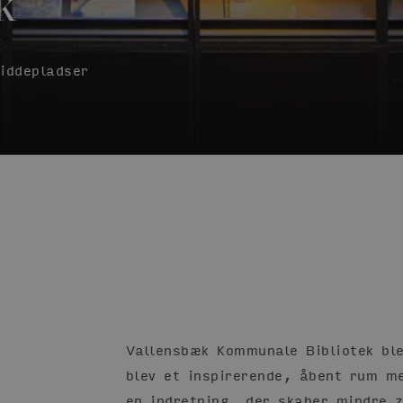
k
iddepladser
Vallensbæk Kommunale Bibliotek bl
blev et inspirerende, åbent rum m
en indretning, der skaber mindre z