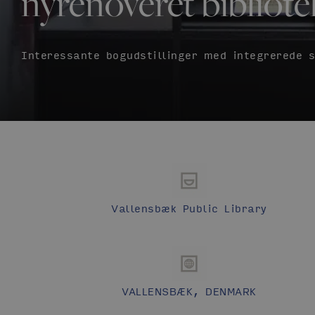
nyrenoveret bibliote
Interessante bogudstillinger med integrerede s
Vallensbæk Public Library
VALLENSBÆK, DENMARK