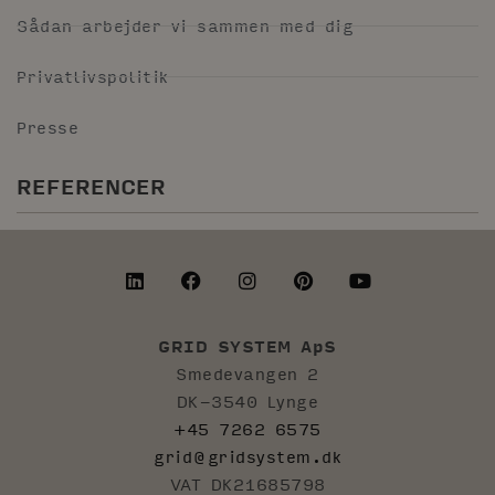
Sådan arbejder vi sammen med dig
Privatlivspolitik
Presse
REFERENCER
GRID SYSTEM ApS
Smedevangen 2
DK-3540 Lynge
+45 7262 6575
grid@gridsystem.dk
VAT DK21685798