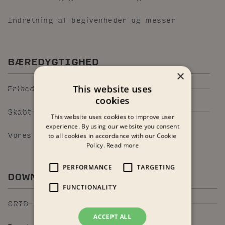
Indretning af begivenheder og messer
BÆREDYGTIGHED
×
Frihed til at gentænke dit rum
This website uses
cookies
Skabt til ombygning
This website uses cookies to improve user
experience. By using our website you consent
Vores arbejde med bæredygtighed
to all cookies in accordance with our Cookie
Policy.
Read more
PERFORMANCE
TARGETING
DOWNLOADS
FUNCTIONALITY
GRID i pCon.planner
ACCEPT ALL