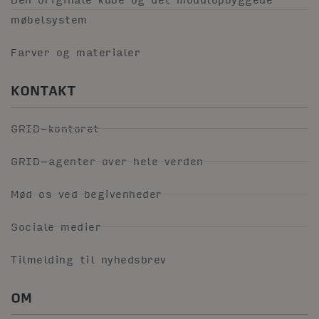
møbelsystem
Farver og materialer
KONTAKT
GRID-kontoret
GRID-agenter over hele verden
Mød os ved begivenheder
Sociale medier
Tilmelding til nyhedsbrev
OM