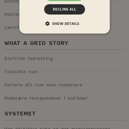
Brochurer
DECLINE ALL
Monteringsvejledning
SHOW DETAILS
Certifikater
WHAT A GRID STORY
Biofilisk indretning
Fleksible rum
Omform dit rum med rumdelere
Modulære reolsystemer i butikker
SYSTEMET
Den originale kube og det modulopbyggede