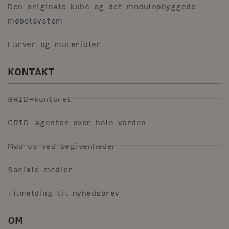
Den originale kube og det modulopbyggede
møbelsystem
Farver og materialer
KONTAKT
GRID-kontoret
GRID-agenter over hele verden
Mød os ved begivenheder
Sociale medier
Tilmelding til nyhedsbrev
OM