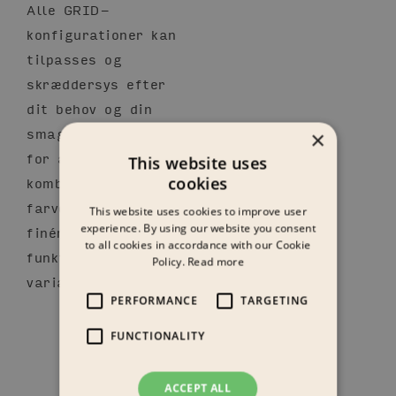
Alle GRID-
konfigurationer kan
tilpasses og
skræddersys efter
dit behov og din
smag – kontakt os
×
for at tilføje eller
This website uses
kombinere andre
cookies
farver, tekstiler,
This website uses cookies to improve user
experience. By using our website you consent
finér eller andre
to all cookies in accordance with our Cookie
funktioner eller
Policy.
Read more
variationer.
PERFORMANCE
TARGETING
FUNCTIONALITY
ACCEPT ALL