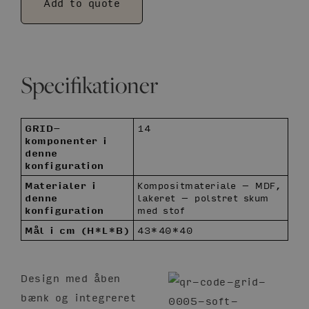
Add to quote
Specifikationer
GRID-
14
komponenter i
denne
konfiguration
Materialer i
Kompositmateriale – MDF,
denne
lakeret – polstret skum
konfiguration
med stof
Mål i cm (H*L*B)
43*40*40
Design med åben
bænk og integreret