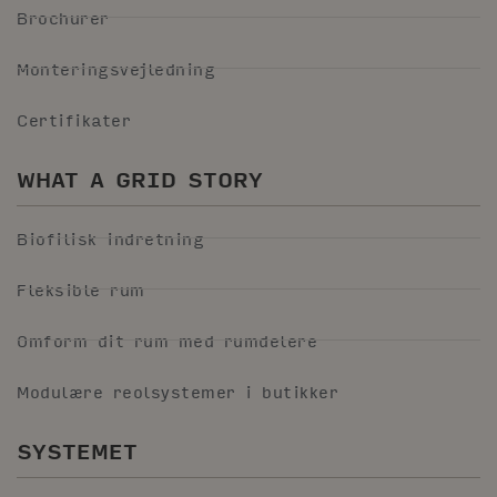
Brochurer
Monteringsvejledning
Certifikater
WHAT A GRID STORY
Biofilisk indretning
Fleksible rum
Omform dit rum med rumdelere
Modulære reolsystemer i butikker
SYSTEMET