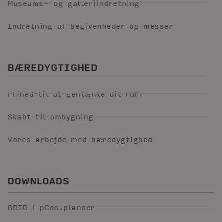
Museums- og galleriindretning
Indretning af begivenheder og messer
BÆREDYGTIGHED
Frihed til at gentænke dit rum
Skabt til ombygning
Vores arbejde med bæredygtighed
DOWNLOADS
GRID i pCon.planner