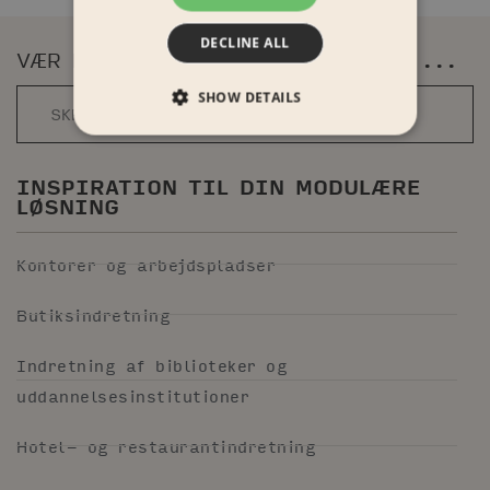
DECLINE ALL
VÆR DEN FØRSTE TIL AT FÅ BESKED ...
SHOW DETAILS
INSPIRATION TIL DIN MODULÆRE
LØSNING
Kontorer og arbejdspladser
Butiksindretning
Indretning af biblioteker og
uddannelsesinstitutioner
Hotel- og restaurantindretning