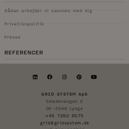
Sådan arbejder vi sammen med dig
Privatlivspolitik
Presse
REFERENCER
GRID SYSTEM ApS
Smedevangen 2
DK-3540 Lynge
+45 7262 6575
grid@gridsystem.dk