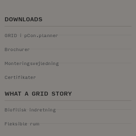
DOWNLOADS
GRID i pCon.planner
Brochurer
Monteringsvejledning
Certifikater
WHAT A GRID STORY
Biofilisk indretning
Fleksible rum