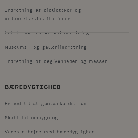
Indretning af biblioteker og
uddannelsesinstitutioner
Hotel- og restaurantindretning
Museums- og galleriindretning
Indretning af begivenheder og messer
BÆREDYGTIGHED
Frihed til at gentænke dit rum
Skabt til ombygning
Vores arbejde med bæredygtighed