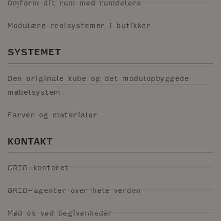
Omform dit rum med rumdelere
Modulære reolsystemer i butikker
SYSTEMET
Den originale kube og det modulopbyggede
møbelsystem
Farver og materialer
KONTAKT
GRID-kontoret
GRID-agenter over hele verden
Mød os ved begivenheder