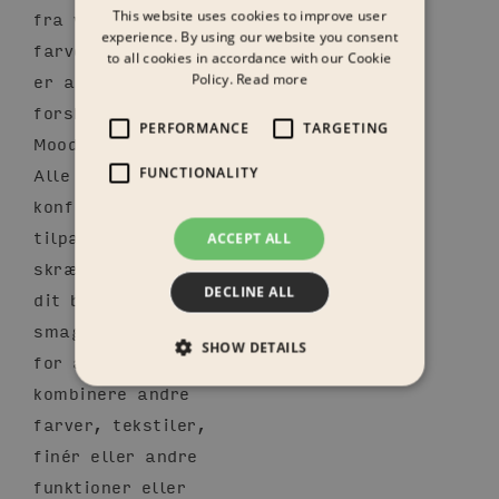
fra vores
This website uses cookies to improve user
experience. By using our website you consent
farvekollektion, der
to all cookies in accordance with our Cookie
er arrangeret efter
Policy.
Read more
forskellige Colour
PERFORMANCE
TARGETING
Moods.
Alle GRID-
FUNCTIONALITY
konfigurationer kan
tilpasses og
ACCEPT ALL
skræddersys efter
DECLINE ALL
dit behov og din
smag – kontakt os
SHOW DETAILS
for at tilføje eller
kombinere andre
farver, tekstiler,
finér eller andre
funktioner eller