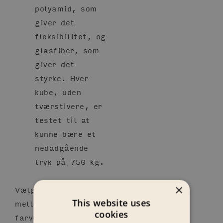
polyamid, som
giver det
fleksibilitet, og
glasfiber, som
giver det
styrke. Hver
kube, uden
tværstivere, er
testet til at
kunne bære et
nedadgående
tryk på 750 kg.
×
Vælg i rullemenuen
This website uses
mellem en række
cookies
farver og materialer