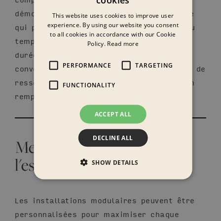
démontés, réutilisés ou reconfigurés, ce
This website uses cookies to improve user
experience. By using our website you consent
qui permet de réduire les coûts au fil du
to all cookies in accordance with our Cookie
temps. Cela lui confère également une
Policy.
Read more
durée de vie plus longue que le mobilier
PERFORMANCE
TARGETING
conventionnel et permet d’utiliser moins de
ressources en reconfigurant plutôt qu’en
FUNCTIONALITY
remplaçant.
ACCEPT ALL
DECLINE ALL
Meilleure utilisation de
l'espace
SHOW DETAILS
Les installations modulaires peuvent être
personnalisées pour maximiser chaque